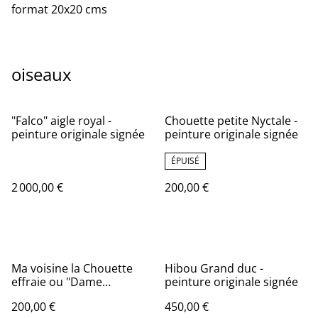
format 20x20 cms
oiseaux
"Falco" aigle royal -
Chouette petite Nyctale -
peinture originale signée
peinture originale signée
ÉPUISÉ
2 000,00 €
200,00 €
Ma voisine la Chouette
Hibou Grand duc -
effraie ou "Dame
peinture originale signée
blanche"- peinture
200,00 €
450,00 €
originale signée