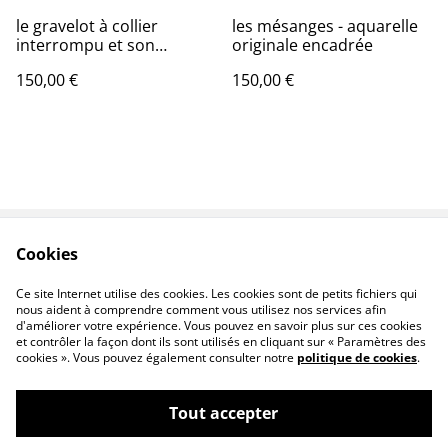
le gravelot à collier
les mésanges - aquarelle
interrompu et son
originale encadrée
poussin - aquarelle
150,00 €
150,00 €
originale signée
Cookies
Oeuvres
Contact
Conditions
Livraison
Ce site Internet utilise des cookies. Les cookies sont de petits fichiers qui
nous aident à comprendre comment vous utilisez nos services afin
d'améliorer votre expérience. Vous pouvez en savoir plus sur ces cookies
et contrôler la façon dont ils sont utilisés en cliquant sur « Paramètres des
cookies ». Vous pouvez également consulter notre
politique de cookies
.
Tout accepter
Patricia Giroldini Hyvernat - peintre
©
2026
animalier