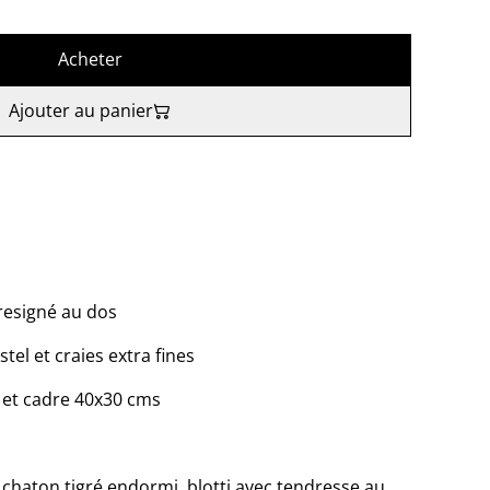
Acheter
Ajouter au panier
tresigné au dos
stel et craies extra fines
 et cadre 40x30 cms
 chaton tigré endormi, blotti avec tendresse au