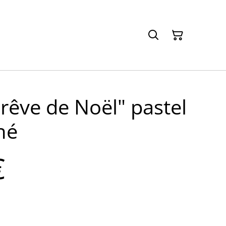
 rêve de Noël" pastel
né
€