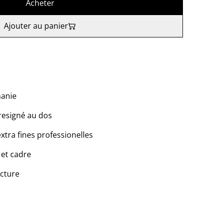
Acheter
Ajouter au panier
manie
tresigné au dos
extra fines professionelles
 et cadre
acture