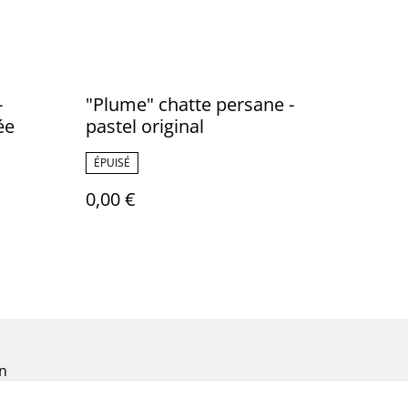
-
"Plume" chatte persane -
ée
pastel original
ÉPUISÉ
0,00 €
on