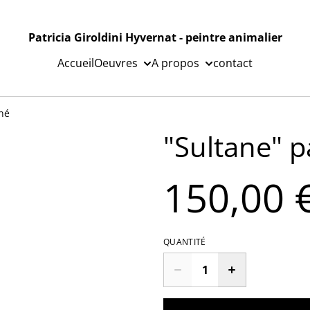
Patricia Giroldini Hyvernat - peintre animalier
Accueil
Oeuvres
A propos
contact
gné
"Sultane" p
150,00 
QUANTITÉ