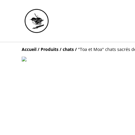
Accueil
/
Produits
/
chats
/
"Toa et Moa" chats sacrés de