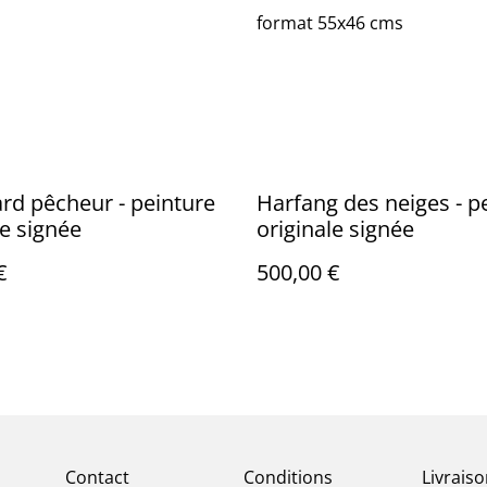
format 55x46 cms
rd pêcheur - peinture
Harfang des neiges - p
le signée
originale signée
€
500,00 €
Contact
Conditions
Livrais