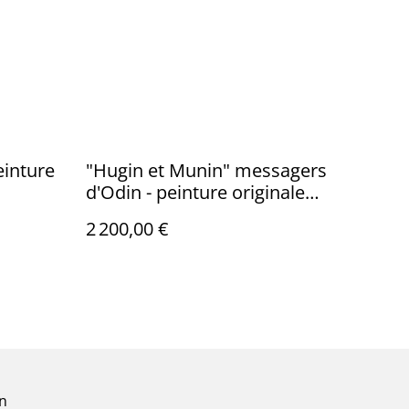
einture
"Hugin et Munin" messagers
d'Odin - peinture originale
signée
2 200,00 €
on