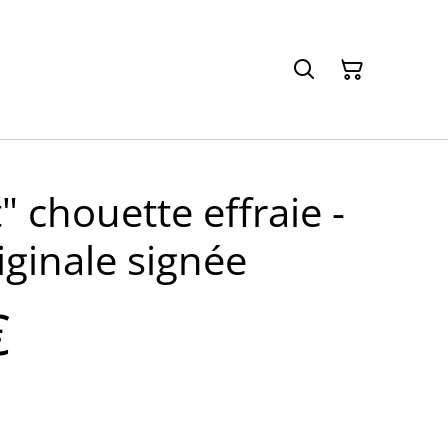
" chouette effraie -
iginale signée
€